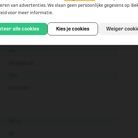
eren van advertenties. We slaan geen persoonlijke gegevens op. Bek
leid
voor meer informatie.
Hout
teer alle cookies
Kies je cookies
Weiger cooki
Ja
Wit
Acryllak wit
Nee
Antraciet
HR+++