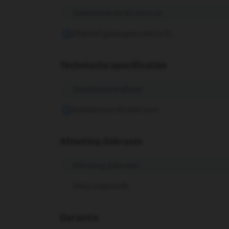
Gelamineerde binnenruit
Effectief glasoppervlak (m2)
Technische specificaties
Geluidswerendheid
Isolatiewaarde dakraam
Afmeting dakraam
Afmeting dakraam:
Velux maatcode
Garantie