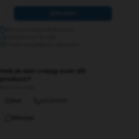
Bestellen
Wij leveren tijdens de Bouwvak!
Ook levering in NL & BE
Prijzen nog geldig tot 1 september
Heb je een vraag over dit
product?
Stel ons je vraag.
Mail
0243972199
Whatsapp