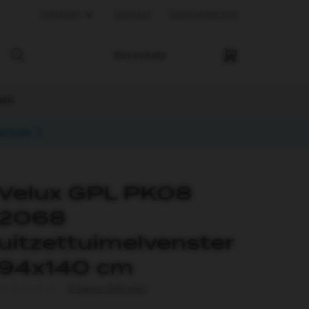
Inloggen
Contact
Klantenservice
Keuzehulp
pen
wroom
Velux GPL PK08
2068
uitzettuimelvenster
94x140 cm
0 beoordelingen