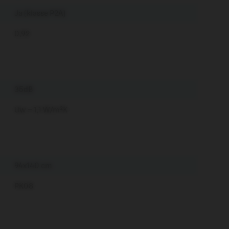
Ja (klasse P2A)
0,92
35dB
Uw = 1,1 W/m²K
94x140 cm
PK08