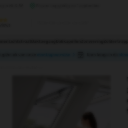
ng in NL & BE
Prijzen nog geldig tot 1 september
eviews
amen
Lichtstraat
Daktoegang
Dakkapellen
Zonwering
Zoldertrap
 gebruik van onze
montageservice
Kom langs in de
sho
zettuimelvenster 94x140 cm