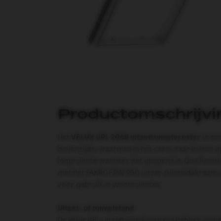
Productomschrijvi
Het
VELUX GPL 2068 uitzettuimelvenster
is ee
bovenzijde, waarmee je het raam naar buiten ope
loopruimte wanneer het geopend is. Qua function
met het
FAKRO FPW P50 uitzet-tuimeldakraam
,
voor gebruik in woonruimtes.
Uitzet- of tuimelstand
De Velux GPL uitzettuimelvensters hebben zowe