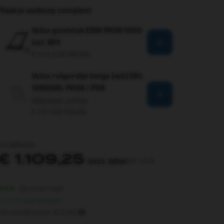
Maak je aankoop compleet
Velux gootstuk EDW PK08 1000
incl. BFX
€ 160,65
€ 189,00
Velux rolgordijn beige (wit) DKL
1085SWL PK08 / P08
Selecteer opties
€ 121,10
€ 173,00
€
1.305,00
€
1.109,25
incl. btw
per stuk
Op voorraad
3 tot 5 werkdagen
Verzendkosten:
€ 0,00