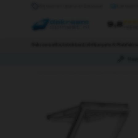
Wij leveren tijdens de Bouwvak!
Ook leveri
9,8
+415 r
Dakramen
Gootstukken
Lichtkoepels & Platdakr
Maak
Home
/
Dakramen
/
Velux dakraam
/
Velux GPL PK08 2068 uit