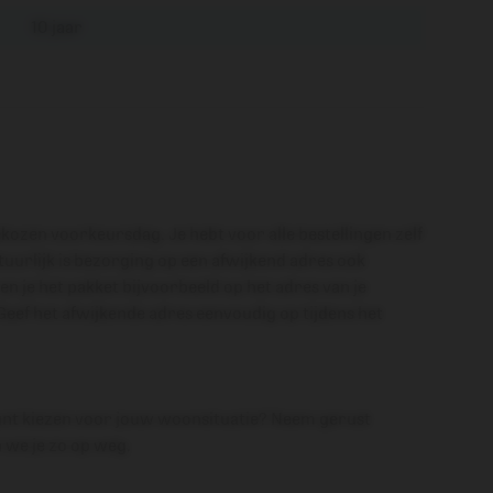
10 jaar
ekozen voorkeursdag. Je hebt voor alle bestellingen zelf
uurlijk is bezorging op een afwijkend adres ook
 en je het pakket bijvoorbeeld op het adres van je
 Geef het afwijkende adres eenvoudig op tijdens het
 kunt kiezen voor jouw woonsituatie? Neem gerust
 we je zo op weg.