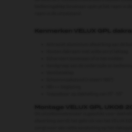
bedieningsklep bovenaan open je het raam in de
raam in de uitzetstand.
Kenmerken VELUX GPL dakr
Antraciet aluminium afwerking aan de bui
Houten dakraam met witte acryl laklaag
Scharniert bovenaan of in het midden
Handgreep aan de onderzijde en bedienin
Ventilatieklep
Schoonmaakstand (roteert 180°)
HR+++ beglazing
Toepasbaar op dakhelling van 15°- 55°
Montage VELUX GPL UK08 2
Dit uitzettuimelvenster is geschikt voor dakhel
afwerking wordt het gebruik van het VELUX ED
zorgt voor een nette aansluiting op het dakopp