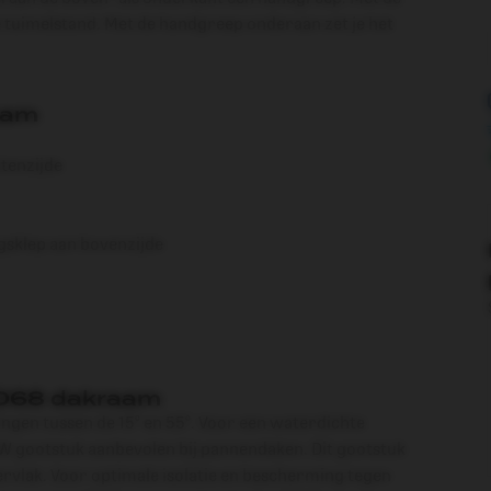
 tuimelstand. Met de handgreep onderaan zet je het
aam
tenzijde
gsklep aan bovenzijde
068 dakraam
lingen tussen de 15° en 55°. Voor een waterdichte
W gootstuk aanbevolen bij pannendaken. Dit gootstuk
ervlak. Voor optimale isolatie en bescherming tegen