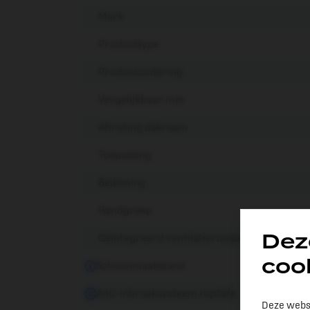
Merk
Producttype
Productcodering
Vergelijkbaar met
Afmeting dakraam
Toepassing
Bediening
Handgreep
Dez
Geïntegreerd ventilatierooster
coo
Schoonmaakstand
Anti-inbraaksysteem topSafe
Deze webs