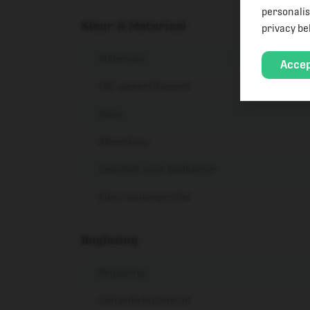
personalis
Kleur & Materiaal
privacy be
Materiaal
Accep
FSC-gecertificeerd
Kleur
Afwerking
Geschikt voor badkamer
Kleur buitenprofiel
Beglazing
Beglazing
Geharde buitenruit