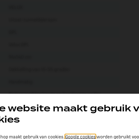
VELUX
Uitzet-tuimeldakraam
GPL
Velux GPL
94x140 cm
Dakhelling van 15-55 graden
Handmatig
Bedieningsklep boven en handgreep onder
e website maakt gebruik 
kies
hop maakt gebruik van cookies.
Google cookies
worden gebruikt voo