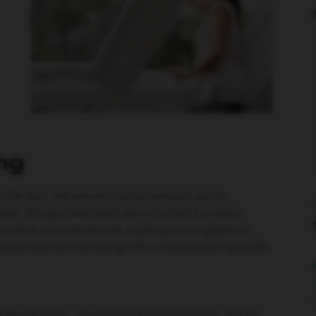
ng
n dakraam met een extra scharnierpunt aan de
nt. Dit type raam biedt een vrij uitzicht en extra
aliteit en kwaliteit is dit model goed vergelijkbaar
 beide voorzien van veilige HR+++ beglazing en geschikt
l aan de boven- als onderkant een handgreep. Met de